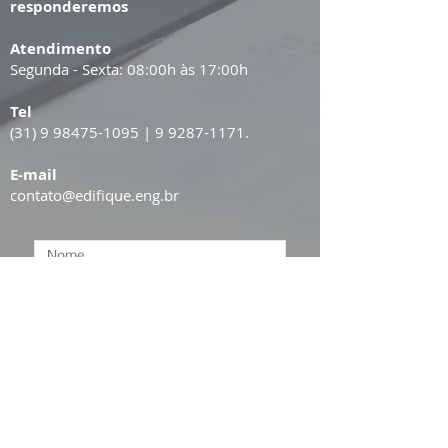
responderemos
Atendimento
Segunda - Sexta: 08:00h às 17:00h
Tel
(31) 9 98475-1095
|
9 9287-1171
.
E-mail
contato@edifique.eng.br